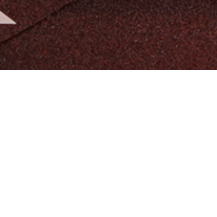
알티오라가 만든 초등 영어
팬그램온
팬그램온 바로가기