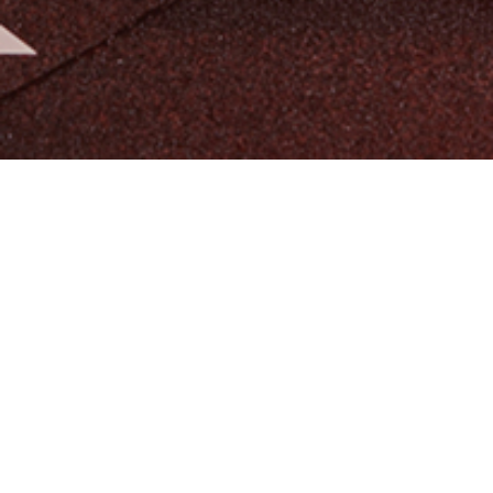
알티오라가 만든 초등 영어
팬그램온
팬그램온 바로가기