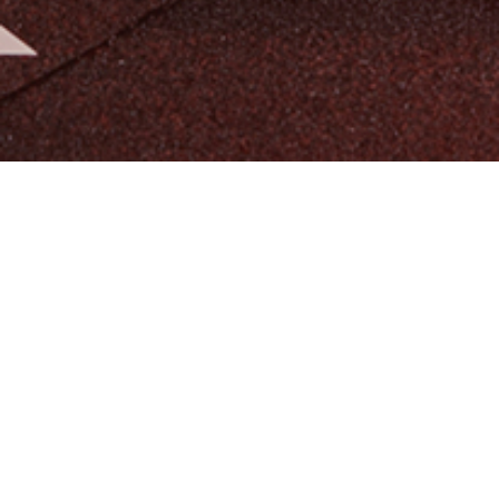
알티오라가 만든 초등 영어
팬그램온
팬그램온 바로가기