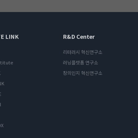
E LINK
R&D Center
리터러시 혁신연구소
titute
러닝플랫폼 연구소
K
창의인지 혁신연구소
NK
E
l
OX