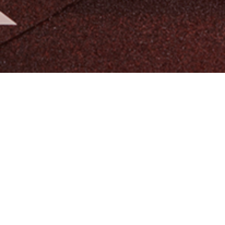
알티오라가 만든 초등 영어
팬그램온
팬그램온 바로가기